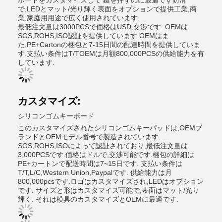
ボードをカスタマイズして 鍵を押すのに最適です防滑
で,LEDとマット/光り輝く表面をオプションで提供工業,商
業,家庭用用途で広く使用されています.
最低注文量は3000PCSで価格はUSD,交渉です. OEMは
SGS,ROHS,ISO認証を提供しています.OEMはま
た,PE+Cartonの梱包と7-15日間の配達時間を提供していま
す.支払い条件はT/TOEMは月額800,000PCSの供給能力を有
しています.
カスタマイズ:
シリコンゴムキーボード
このカスタマイズされたシリコンゴムキーパッドは,OEMブ
ランドとOEMモデル番号で製造されています.
SGS,ROHS,ISOによって認証されており,最低注文量は
3,000PCSです.価格はドルで,交渉可能です.梱包の詳細は
PE+カートンで配送時間は7~15日です. 支払い条件は
T/T,L/C,Western Union,Paypalです. 供給能力は月
800,000pcsです.ロゴはカスタマイズされ,LEDはオプション
です. サイズと形はカスタマイズ可能で,表面はマット/光り
輝く. それは模具のカスタマイズとOEMに最適です.