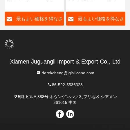
板をエッチングするレー
パッド
ザー
さ
最もよい価格を得なさ
最もよい価格を得なさ
い
い
Xiamen Juguangli Import & Export Co., Ltd
derekcheng@jglsilicone.com
86-592-5536328
5階,ビルA,388号 ホウンゲンハウス,フリ地区,シアメン
361015 中国