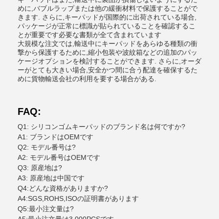
めに,バブルラップまたは他の緩衝材料で保護することがで
きます. さらに,キーパッドが国際的に出荷されている場合,
パッケージが正常に標識が貼られていることを確認するこ
とが重要です必要な書類が全て含まれています
大規模な注文では,輸送中にキーパッドをあらゆる種類の衝
撃から保護するために,縮小包装や波紋箱などの追加のパッ
ケージオプションを検討することができます. さらに,オーダ
ーがとても大きい場合,安全かつ間に合う配達を確保するた
めに貨物輸送会社の利用を要する場合がある.
FAQ:
Q1: シリコンゴムキーパッドのブランド名は何ですか?
A1: ブランドはOEMです
Q2: モデル番号は?
A2: モデル番号はOEMです
Q3: 原産地は?
A3: 原産地は中国です
Q4:どんな資格がありますか?
A4:SGS,ROHS,ISOの証明書があります
Q5:最小注文量は?