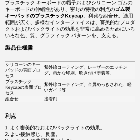
プラスチック キーボードの帽子およびシリコーン ゴムの
キーボードの伸縮性があり、密封の特徴の利点の
ゴム製
キーパッドのプラスチックKeycap
、利発な組合せ。適用
範囲が広く、多様なインターフェイスは、審美的なプロダ
クトおよびバックライトの効果を非常に高めるためにいろ
いろな色、質、グラフィック パターンを、支える。
製品仕様書
シリコーンのキー
紫外線コーティング、レーザーのエッチン
パッドの表面プロ
グ、愚かな印刷、吹き付け塗装等。
セス
プラスチック
紫外線コーティング、金属めっきされた、軽
Keycapの表面プロ
いガイド等
セス
組合せ
接着剤
利点
よく審美的なおよびバックライトの効果。
1.
2. よい接触感じ、反塵。