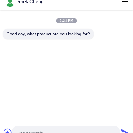
Derek.Cheng
ザー
さ
最もよい価格を得なさ
最もよい価格を得なさ
2:21 PM
い
い
Good day, what product are you looking for?
Xiamen Juguangli Import & Export Co., Ltd
derekcheng@jglsilicone.com
86-592-5536328
5階,ビルA,388号 ホウンゲンハウス,フリ地区,シアメン
361015 中国
中国の良質 シリコーン ゴムのキーパッド 製造者。版権の©