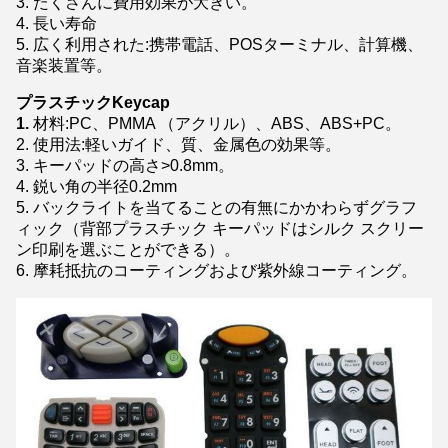
3. たくさんに費用効果が大きい。
4. 長い寿命
5. 広く利用された:携帯電話、POSターミナル、計算機、
音楽装置等。
プラスチックKeycap
1.
材料:PC、PMMA （アクリル）、ABS、ABS+PC。
2. 使用法:軽いガイド、質、金属色の効果等。
3. キーパッドの高さ>0.8mm。
4. 鋭い角の半径0.2mm
5. バックライトを当てることの有無にかかわらずグラフ
ィック（背部プラスチック キーパッドはシルク スクリー
ン印刷を選ぶことができる）。
6. 摩耗抵抗のコーティングおよび紫外線コーティング。