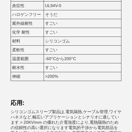
炎症性
UL94V-0
ハロゲンフリー
そうだ
紫外線耐性
すごい
化学 耐性
すごい
材料
シリコンゴム
柔軟性
すごい
温度範囲
-60°Cから200°C
耐水性
すごい
伸縮
>200%
応用:
シリコンゴムスリーブ製品は,電気隔熱,ケーブル管理,ワイヤ
ハネスなど,幅広いアプリケーションとシナリオに適してい
ます.> 20KV/mm の優れた介電強度により,電熱隔熱のため
の信頼性の高い選択になります電気的干渉から電気部品を