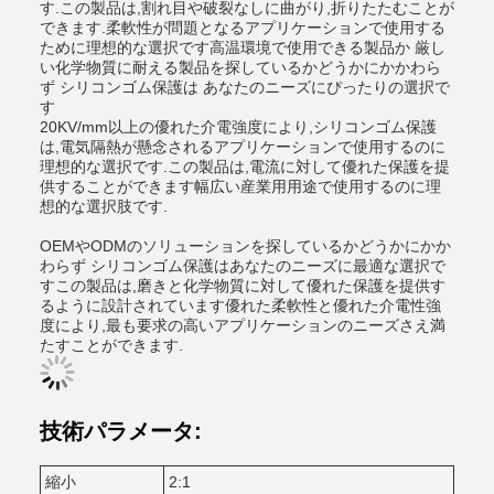
す.この製品は,割れ目や破裂なしに曲がり,折りたたむことが
できます.柔軟性が問題となるアプリケーションで使用する
ために理想的な選択です高温環境で使用できる製品か 厳し
い化学物質に耐える製品を探しているかどうかにかかわら
ず シリコンゴム保護は あなたのニーズにぴったりの選択で
す
20KV/mm以上の優れた介電強度により,シリコンゴム保護
は,電気隔熱が懸念されるアプリケーションで使用するのに
理想的な選択です.この製品は,電流に対して優れた保護を提
供することができます幅広い産業用用途で使用するのに理
想的な選択肢です.
OEMやODMのソリューションを探しているかどうかにかか
わらず シリコンゴム保護はあなたのニーズに最適な選択で
すこの製品は,磨きと化学物質に対して優れた保護を提供す
るように設計されています優れた柔軟性と優れた介電性強
度により,最も要求の高いアプリケーションのニーズさえ満
たすことができます.
技術パラメータ:
縮小
2:1