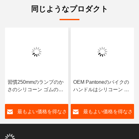
同じようなプロダクト
習慣250mmのランプのか
OEM Pantoneのバイクの
さのシリコーン ゴムの電
ハンドルはシリコーン ゴ
球カバー
ムのスリーブを付けを握
る
さ
最もよい価格を得なさ
最もよい価格を得なさ
い
い