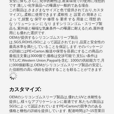
安全に保ち,さらに,化学的耐性は,産業環境での使用に理想的
です.激しい化学薬品への曝露が一般的である場合.
この製品は,さまざまなサイズと色で提供されており,カスタ
マイズし,柔軟に使用できます.柔軟性 と 設置 の 簡単さ に
よっ て,頻繁 な 保守 や 修理 を 要求 する 用途 に 理想 的
な ソリューション に なり ますシリコンゴム・スリーブ製
品も,紫外線と極端な気象条件への曝露に耐えるため,屋外使
用にも優れた選択です.
OEMが提供するシリコンゴムスリーブ製品
は,SGS,ROHS,ISOによって認証されており,品質と安全性の
最高水準を満たしていることを保証します.そのパッケージ
の詳細にはPE+Carton,輸送や保管を容易にするこの商品の
最低注文量は3000個で,価格は交渉可能で,支払い条件は
T/T,L/C,Western Union,Paypalを含む. 1000の供給能力で,月
に000個顧客は,OEMがシリコンゴムスリーブ製品の安定し
た信頼性の高い供給を提供することを頼ることができます.
カスタマイズ:
OEMのシリコンゴムスリーブ製品は,優れたUVと水耐性を
提供し,様々なアプリケーションに最適です.私たちの製品は
SGSによって認証されていますPE+Cartonの競争力のある
価格と梱包の詳細を提供しています. 配達時間は7~15営業日