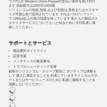
で,T/T,L/C,Western Union,Paypalの支払い条件を受け付け
ます.供給能力は1000月1000個
シリコンゴムの包装,包装,および包装は,黒色またはカスタマ
イズ可能な色で提供されています.それはハロゲンフリー
で,10Mpa以上の張力強度を持っています.私たちの製品カス
タマイズサービスについてもっと知るために今日私達に連
絡してください.
サポートとサービス
製品選択ガイドライン
設置支援
メンテナンスの推奨事項
トラブルシューティング支援
顧客がシリコンゴム・スリーブ製品に ポジティブな体験を
して 購入に満足することを 約束していますテクニカルサポ
ートまたはサービスニーズのために私達に連絡することを
躊躇しないでください..