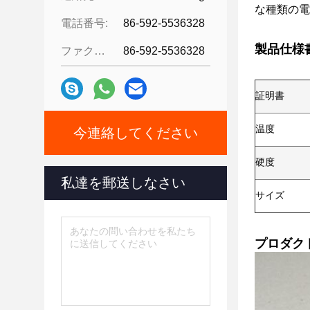
な種類の電
電話番号:
86-592-5536328
製品仕様
ファクシミリ:
86-592-5536328
証明書
温度
今連絡してください
硬度
私達を郵送しなさい
サイズ
プロダク