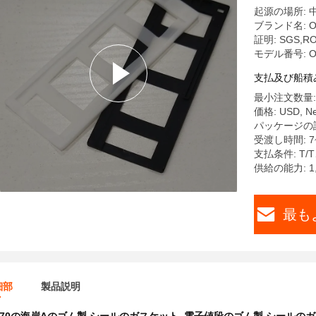
起源の場所: 
ブランド名: O
証明: SGS,RO
モデル番号: O
支払及び船積
最小注文数量: 5
価格: USD, Neg
パッケージの詳細
受渡し時間: 
支払条件: T/
供給の能力: 1,0
最も
細部
製品説明