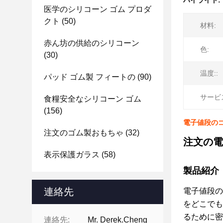
ハイライト:
医学のシリコーン ゴム プロダ
クト
(50)
材料:
赤ん坊の供給のシリコーン
色:
(30)
温度::
パッド ゴム製 フィートの
(90)
サービ
食糧安全なシリコーン ゴム
(156)
電子値段のゴ
注文のゴム製おもちゃ
(32)
注文の電
表示保護ガラス
(58)
製品紹介
連絡先
電子値段の
をどこでも
るために密
連絡先:
Mr. Derek.Cheng