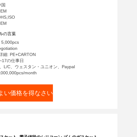
中国
EM
HS,ISO
EM
みの言葉
,000pcs
otiation
: PE+CARTON
7~17の仕事日
T、L/C、ウェスタン・ユニオン、Paypal
00,000pcs/month
よい価格を得なさい