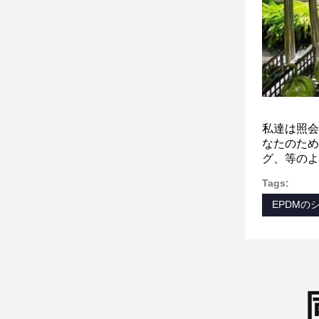
私達は照会
なたのため
グ、等のよ
Tags:
EPDMの